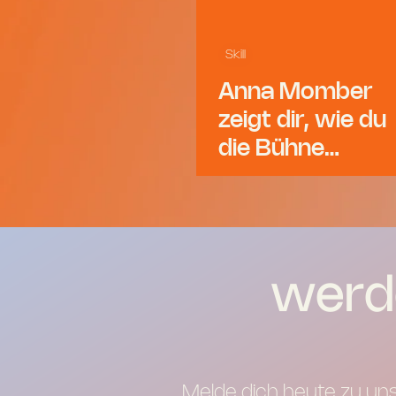
Skill
Anna Momber
zeigt dir, wie du
die Bühne
eroberst!
wer
Melde dich heute zu u