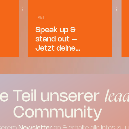
Skill
Speak up &
stand out –
Jetzt deine
Präsentations-
Skills upgraden!
de Teil unse
Community
nserem
Newsletter
an & erhalte alle Infos zu