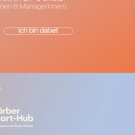
nnen & Managerinnen).
Ich bin dabei!
​