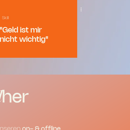
Skill
"Geld ist mir
nicht wichtig"
rer
 unseren
on- & offline