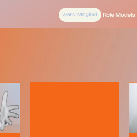
werd Mitglied
Role Models